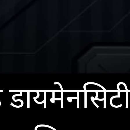
है डायमेनसि