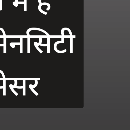
मेनसिटी
सेसर